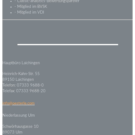
- Classic-analytics-Bewertungspartner
- Mitglied im BVSK
- Mitglied im VDI
Hauptbüro Laichingen
Heinrich-Kahn-Str. 55
89150 Laichingen
Telefon: 07333 9688-0
Telefax: 07333 9688-20
info@oesterle.com
Niederlassung Ulm
Schwörhausgasse 10
89073 Ulm