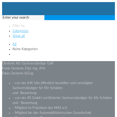
Filter by
Categories
Show all
All
Keine Kategorien
Oesterle Kfz-Sachverständige GbR
Frank Oesterle Dipl.-Ing. (FH)
Fabio Oesterle B.Eng.
- von der IHK Ulm öffentlich bestellter und vereidigter
Sachverständiger für Kfz-Schäden
und -Bewertung
- von der IfS GmbH zertifizierter Sachverständiger für Kfz-Schäden
und –Bewertung
- Mitglied im Präsidium des MAS e.V.
- Mitglied bei der Automobilhistorischen Gesellschaft