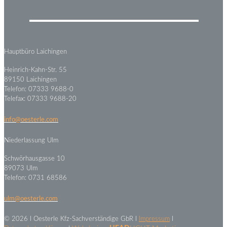
Hauptbüro Laichingen
Heinrich-Kahn-Str. 55
89150 Laichingen
Telefon: 07333 9688-0
Telefax: 07333 9688-20
info@oesterle.com
Niederlassung Ulm
Schwörhausgasse 10
89073 Ulm
Telefon: 0731 68586
ulm@oesterle.com
©
2026 I Oesterle Kfz-Sachverständige GbR I
Impressum
I