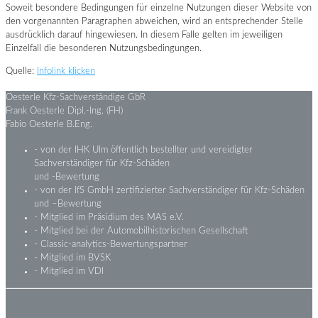
Soweit besondere Bedingungen für einzelne Nutzungen dieser Website von
den vorgenannten Paragraphen abweichen, wird an entsprechender Stelle
ausdrücklich darauf hingewiesen. In diesem Falle gelten im jeweiligen
Einzelfall die besonderen Nutzungsbedingungen.
Quelle:
Infolink klicken
Oesterle Kfz-Sachverständige GbR
Frank Oesterle Dipl.-Ing. (FH)
Fabio Oesterle B.Eng.
- von der IHK Ulm öffentlich bestellter und vereidigter
Sachverständiger für Kfz-Schäden
und -Bewertung
- von der IfS GmbH zertifizierter Sachverständiger für Kfz-Schäden
und –Bewertung
- Mitglied im Präsidium des MAS e.V.
- Mitglied bei der Automobilhistorischen Gesellschaft
- Classic-analytics-Bewertungspartner
- Mitglied im BVSK
- Mitglied im VDI